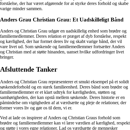
forståelse, der har været afgørende for at styrke deres forhold og skabe
varige minder sammen.
Anders Grau Christian Grau: Et Uadskilleligt Bånd
Anders og Christian Grau udgør en uadskillelig enhed som brødre og
familiemedlemmer. Deres relation er præget af dyb forståelse, respekt
og kærlighed, der har formet deres liv og skabt varige bånd, der vil
vare livet ud. Som søskende og familiemedlemmer fortsætter Anders
og Christian med at støtte hinanden, uanset hvilke udfordringer livet
bringer.
Afsluttende Tanker
Anders og Christian Grau repræsenterer et smukt eksempel på et solidt
søskendeforhold og en stærk familieenhed. Deres bånd som brødre og
familiemedlemmer er et klart udtryk for kærligheden, støtten og
samhørigheden, der kan opstå mellem søskende. Deres historie er en
påmindelse om vigtigheden af at værdsætte og pleje de relationer, der
former vores liv og gør os til dem, vi er.
Ved at lade os inspirere af Anders og Christian Graus forhold som
brødre og familiemedlemmer kan vi lære værdien af kærlighed, respekt
og støtte i vores egne relationer. Lad os værdsætte de mennesker