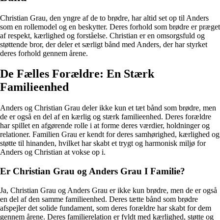
Christian Grau, den yngre af de to brødre, har altid set op til Anders
som en rollemodel og en beskytter. Deres forhold som brødre er præget
af respekt, kærlighed og forståelse. Christian er en omsorgsfuld og
støttende bror, der deler et særligt bånd med Anders, der har styrket
deres forhold gennem årene.
De Fælles Forældre: En Stærk
Familieenhed
Anders og Christian Grau deler ikke kun et tæt bånd som brødre, men
de er også en del af en kærlig og stærk familieenhed. Deres forældre
har spillet en afgørende rolle i at forme deres værdier, holdninger og
relationer. Familien Grau er kendt for deres samhørighed, kærlighed og
støtte til hinanden, hvilket har skabt et trygt og harmonisk miljø for
Anders og Christian at vokse op i.
Er Christian Grau og Anders Grau I Familie?
Ja, Christian Grau og Anders Grau er ikke kun brødre, men de er også
en del af den samme familieenhed. Deres tætte bånd som brødre
afspejler det solide fundament, som deres forældre har skabt for dem
gennem årene. Deres familierelation er fyldt med kærlighed, støtte og