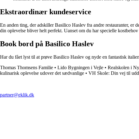
Ekstraordinær kundeservice
En anden ting, der adskiller Basilico Haslev fra andre restauranter, e
din oplevelse bliver helt perfekt. Uanset om du har specielle kostbehov el
Book bord på Basilico Haslev
Har du fået lyst til at prøve Basilico Haslev og nyde en fantastisk ital
Thomas Thomsens Familie
•
Lido Bygningen i Vejle
•
Realskolen i Ny
kulinarisk oplevelse udover det sædvanlige
•
VH Skole: Din vej til udd
partner@eklik.dk