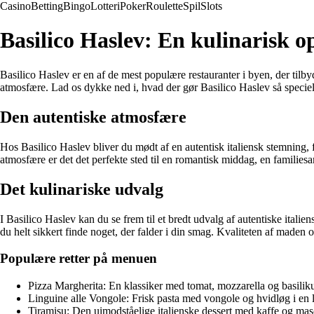
Casino
Betting
Bingo
Lotteri
Poker
Roulette
Spil
Slots
Basilico Haslev: En kulinarisk o
Basilico Haslev er en af de mest populære restauranter i byen, der tilb
atmosfære. Lad os dykke ned i, hvad der gør Basilico Haslev så speciel
Den autentiske atmosfære
Hos Basilico Haslev bliver du mødt af en autentisk italiensk stemning, 
atmosfære er det det perfekte sted til en romantisk middag, en familie
Det kulinariske udvalg
I Basilico Haslev kan du se frem til et bredt udvalg af autentiske italiens
du helt sikkert finde noget, der falder i din smag. Kvaliteten af maden o
Populære retter på menuen
Pizza Margherita: En klassiker med tomat, mozzarella og basilik
Linguine alle Vongole: Frisk pasta med vongole og hvidløg i en 
Tiramisu: Den uimodståelige italienske dessert med kaffe og ma