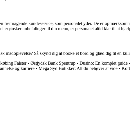
r den fremragende kundeservice, som personalet yder. De er opmærksomme,
ler ønsker anbefalinger til din menu, er personalet altid klar til at hjæl
iensk madoplevelse? Så skynd dig at booke et bord og glæd dig til en kuli
købing Falster
•
Østjydsk Bank Spentrup
•
Dusino: En komplet guide
annelse og karriere
•
Mega Syd Butikker: Alt du behøver at vide
•
Kort