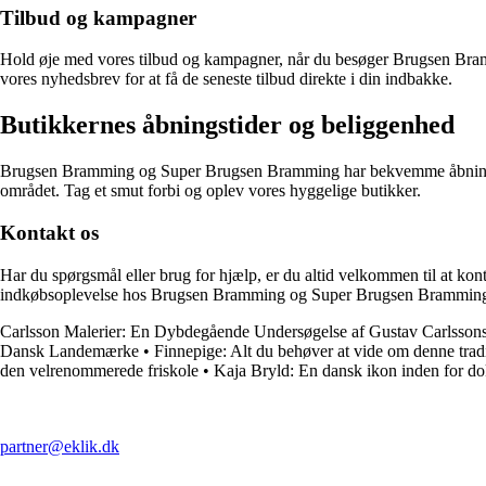
Tilbud og kampagner
Hold øje med vores tilbud og kampagner, når du besøger Brugsen Bram
vores nyhedsbrev for at få de seneste tilbud direkte i din indbakke.
Butikkernes åbningstider og beliggenhed
Brugsen Bramming og Super Brugsen Bramming har bekvemme åbningstider,
området. Tag et smut forbi og oplev vores hyggelige butikker.
Kontakt os
Har du spørgsmål eller brug for hjælp, er du altid velkommen til at konta
indkøbsoplevelse hos Brugsen Bramming og Super Brugsen Brammin
Carlsson Malerier: En Dybdegående Undersøgelse af Gustav Carlsson
Dansk Landemærke
•
Finnepige: Alt du behøver at vide om denne tra
den velrenommerede friskole
•
Kaja Bryld: En dansk ikon inden for d
partner@eklik.dk