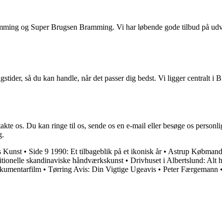
ming og Super Brugsen Bramming. Vi har løbende gode tilbud på udvalg
 så du kan handle, når det passer dig bedst. Vi ligger centralt i Bra
kte os. Du kan ringe til os, sende os en e-mail eller besøge os personligt
g.
s Kunst
•
Side 9 1990: Et tilbageblik på et ikonisk år
•
Astrup Købmand: 
ditionelle skandinaviske håndværkskunst
•
Drivhuset i Albertslund: Alt 
okumentarfilm
•
Tørring Avis: Din Vigtige Ugeavis
•
Peter Færgemann