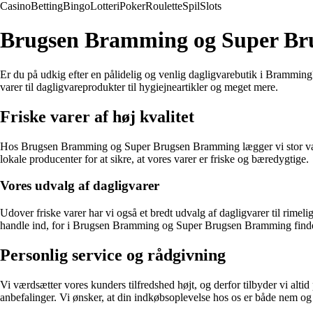
Casino
Betting
Bingo
Lotteri
Poker
Roulette
Spil
Slots
Brugsen Bramming og Super Bru
Er du på udkig efter en pålidelig og venlig dagligvarebutik i Bramming
varer til dagligvareprodukter til hygiejneartikler og meget mere.
Friske varer af høj kvalitet
Hos Brugsen Bramming og Super Brugsen Bramming lægger vi stor vægt på
lokale producenter for at sikre, at vores varer er friske og bæredygtige.
Vores udvalg af dagligvarer
Udover friske varer har vi også et bredt udvalg af dagligvarer til rimelig
handle ind, for i Brugsen Bramming og Super Brugsen Bramming finder 
Personlig service og rådgivning
Vi værdsætter vores kunders tilfredshed højt, og derfor tilbyder vi alti
anbefalinger. Vi ønsker, at din indkøbsoplevelse hos os er både nem og