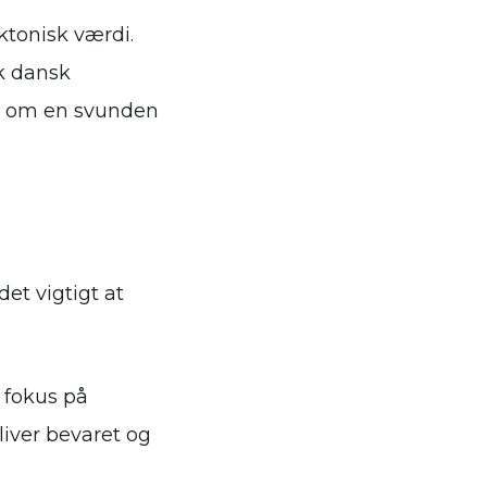
ktonisk værdi.
k dansk
ien om en svunden
et vigtigt at
 fokus på
liver bevaret og