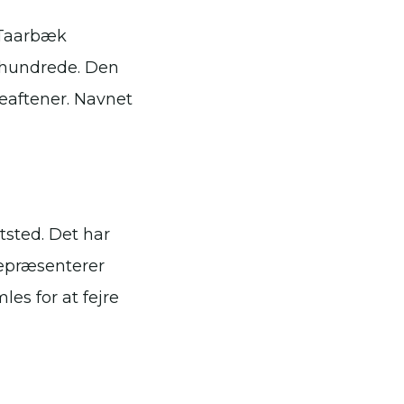
-Taarbæk
århundrede. Den
seaftener. Navnet
tsted. Det har
repræsenterer
es for at fejre