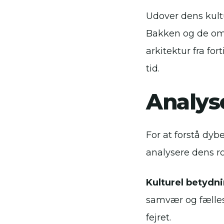
Udover dens kult
Bakken og de om
arkitektur fra fo
tid.
Analys
For at forstå dyb
analysere dens ro
Kulturel betydni
samvær og fælless
fejret.