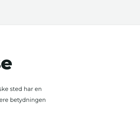
se
ske sted har en
ysere betydningen