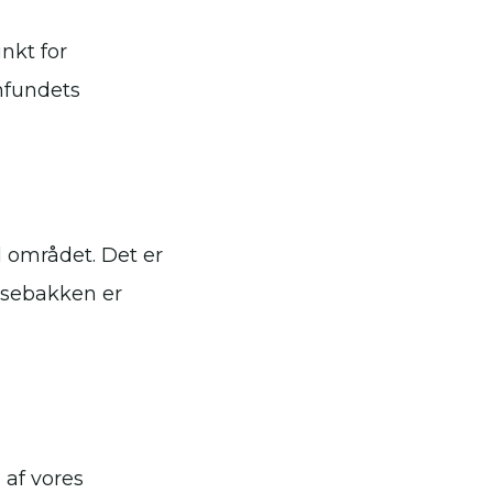
nkt for
mfundets
l området. Det er
ansebakken er
 af vores