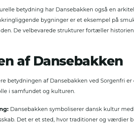
urelle betydning har Dansebakken også en arkite
kringliggende bygninger er et eksempel på smu
rtiden. De velbevarede strukturer fortæller histor
en af Dansebakken
ere betydningen af Dansebakken ved Sorgenfri er d
lle i samfundet og kulturen.
ng:
Dansebakken symboliserer dansk kultur med
kab. Det er et sted, hvor traditioner og værdier b