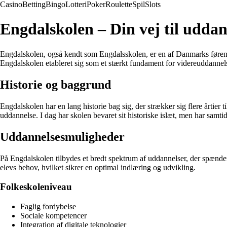
Casino
Betting
Bingo
Lotteri
Poker
Roulette
Spil
Slots
Engdalskolen – Din vej til uddan
Engdalskolen, også kendt som Engdalsskolen, er en af Danmarks førende u
Engdalskolen etableret sig som et stærkt fundament for videreuddannel
Historie og baggrund
Engdalskolen har en lang historie bag sig, der strækker sig flere årtier
uddannelse. I dag har skolen bevaret sit historiske islæt, men har samtid
Uddannelsesmuligheder
På Engdalskolen tilbydes et bredt spektrum af uddannelser, der spænder 
elevs behov, hvilket sikrer en optimal indlæring og udvikling.
Folkeskoleniveau
Faglig fordybelse
Sociale kompetencer
Integration af digitale teknologier