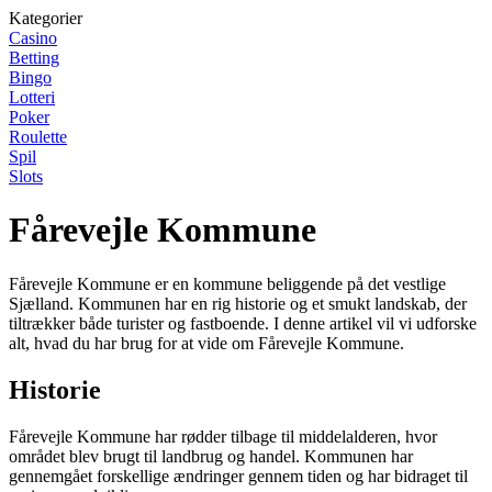
Kategorier
Casino
Betting
Bingo
Lotteri
Poker
Roulette
Spil
Slots
Fårevejle Kommune
Fårevejle Kommune er en kommune beliggende på det vestlige
Sjælland. Kommunen har en rig historie og et smukt landskab, der
tiltrækker både turister og fastboende. I denne artikel vil vi udforske
alt, hvad du har brug for at vide om Fårevejle Kommune.
Historie
Fårevejle Kommune har rødder tilbage til middelalderen, hvor
området blev brugt til landbrug og handel. Kommunen har
gennemgået forskellige ændringer gennem tiden og har bidraget til