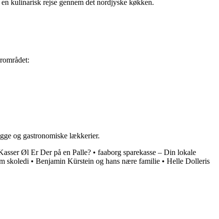
 en kulinarisk rejse gennem det nordjyske køkken.
ærområdet:
gge og gastronomiske lækkerier.
asser Øl Er Der på en Palle?
•
faaborg sparekasse – Din lokale
om skoledi
•
Benjamin Kürstein og hans nære familie
•
Helle Dolleris