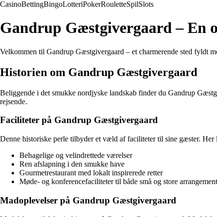
Casino
Betting
Bingo
Lotteri
Poker
Roulette
Spil
Slots
Gandrup Gæstgivergaard – En o
Velkommen til Gandrup Gæstgivergaard – et charmerende sted fyldt me
Historien om Gandrup Gæstgivergaard
Beliggende i det smukke nordjyske landskab finder du Gandrup Gæstgiver
rejsende.
Faciliteter på Gandrup Gæstgivergaard
Denne historiske perle tilbyder et væld af faciliteter til sine gæster. He
Behagelige og velindrettede værelser
Ren afslapning i den smukke have
Gourmetrestaurant med lokalt inspirerede retter
Møde- og konferencefaciliteter til både små og store arrangemen
Madoplevelser på Gandrup Gæstgivergaard