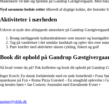
Madelskere vil føle sig hjemme på Gandrup Gæstgivergaard. Med fokus 
Nyd sæsonens bedste retter
tilberedt af dygtige kokke, der brænder f
Aktiviteter i nærheden
Udover at nyde den afslappede atmosfære på Gandrup Gæstgivergaard, e
Besøg nærliggende kulturattraktioner som museer og kunstgaller
Tag på vandreture i det smukke landskab og oplev den rene natu
Prøv kræfter med aktiviteter såsom cykling, fiskeri og golf
Book dit ophold på Gandrup Gæstgivergaa
Så hvad venter du på? Pak kufferten og book dit ophold på Gandrup Gæ
Inger Korch: En dansk forfatterinde med en unik fortællestil
•
Fona Søn
sparekasse på Fyn
•
Roma Pizza Græsted – En smagfuld oplevelse i G
og hendes børn
•
Jan Cortzen: Journalist med Enestående Evner
•
partner@eklik.dk