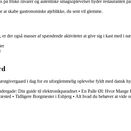
på friske råvarer og autentiske smagsoplevelser byder restauranten på
or at skabe gastronomiske øjeblikke, du sent vil glemme.
r der også masser af spændende aktiviteter at give sig i kast med i n
ier
r
rd
stgivergaard i dag for en uforglemmelig oplevelse fyldt med dansk hy
dergade: Din guide til elektronikparadiset
•
En Palle Øl: Hvor Mange K
ræsted
•
Tidligere Borgmester i Esbjerg
•
Alt hvad du behøver at vide 