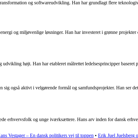
transformation og softwareudvikling. Han har grundlagt flere teknologivi
nergi og miljøvenlige løsninger. Han har investeret i grønne projekte
udvikling højt. Han har etableret målrettet ledelsesprincipper baseret på
sig også aktivt i velgørende formål og samfundsprojekter. Han ser det so
ede erhvervsfolk og unge iværksættere. Hans arv inden for dansk erhvervs
ans Vestager – En dansk politikers vej til toppen
•
Erik Juel Juelsberg