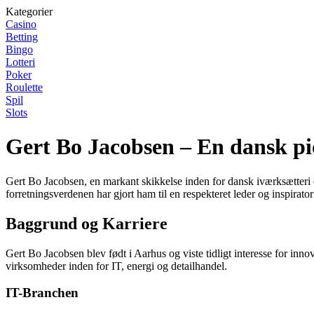
Kategorier
Casino
Betting
Bingo
Lotteri
Poker
Roulette
Spil
Slots
Gert Bo Jacobsen – En dansk p
Gert Bo Jacobsen, en markant skikkelse inden for dansk iværksætteri o
forretningsverdenen har gjort ham til en respekteret leder og inspirato
Baggrund og Karriere
Gert Bo Jacobsen blev født i Aarhus og viste tidligt interesse for inn
virksomheder inden for IT, energi og detailhandel.
IT-Branchen