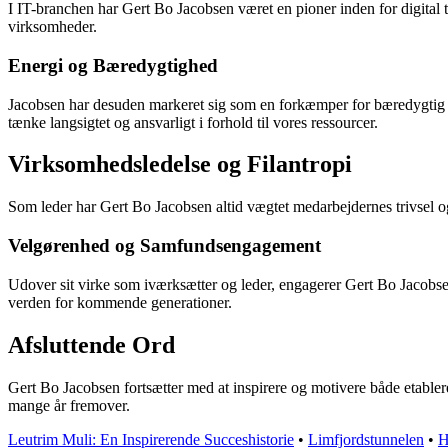
I IT-branchen har Gert Bo Jacobsen været en pioner inden for digital 
virksomheder.
Energi og Bæredygtighed
Jacobsen har desuden markeret sig som en forkæmper for bæredygtig e
tænke langsigtet og ansvarligt i forhold til vores ressourcer.
Virksomhedsledelse og Filantropi
Som leder har Gert Bo Jacobsen altid vægtet medarbejdernes trivsel og 
Velgørenhed og Samfundsengagement
Udover sit virke som iværksætter og leder, engagerer Gert Bo Jacobsen 
verden for kommende generationer.
Afsluttende Ord
Gert Bo Jacobsen fortsætter med at inspirere og motivere både etabler
mange år fremover.
Leutrim Muli: En Inspirerende Succeshistorie
•
Limfjordstunnelen
•
H