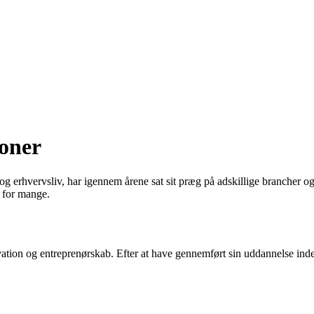
ioner
g erhvervsliv, har igennem årene sat sit præg på adskillige brancher og 
r for mange.
ovation og entreprenørskab. Efter at have gennemført sin uddannelse ind