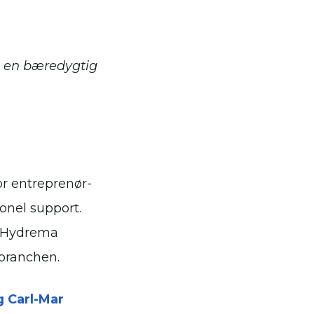
e en bæredygtig
or entreprenør-
onel support.
r Hydrema
 branchen.
g Carl-Mar