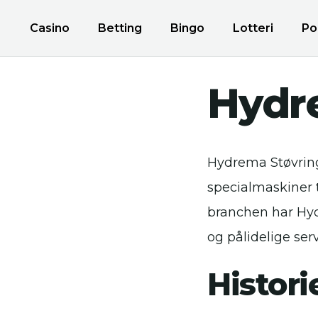
Casino
Betting
Bingo
Lotteri
Po
Hydr
Hydrema Støvring
specialmaskiner t
branchen har Hyd
og pålidelige serv
Histor