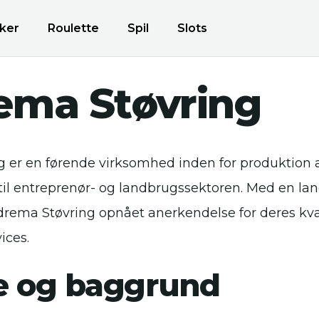
ker
Roulette
Spil
Slots
ema Støvring
 er en førende virksomhed inden for produktion 
il entreprenør- og landbrugssektoren. Med en lang
rema Støvring opnået anerkendelse for deres kva
ices.
ie og baggrund