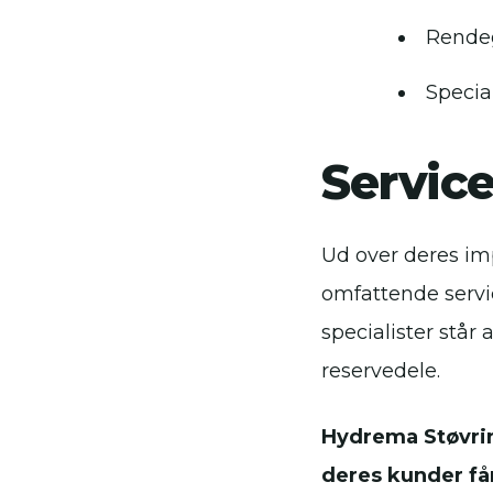
Rendeg
Specia
Servic
Ud over deres im
omfattende servi
specialister står 
reservedele.
Hydrema Støvrin
deres kunder får