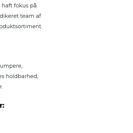
 haft fokus på
dikeret team af
roduktsortiment.
 dumpere,
res holdbarhed,
r.
r: