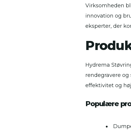
Virksomheden ble
innovation og br
eksperter, der ko
Produk
Hydrema Støvring
rendegravere og s
effektivitet og h
Populære pro
Dumper