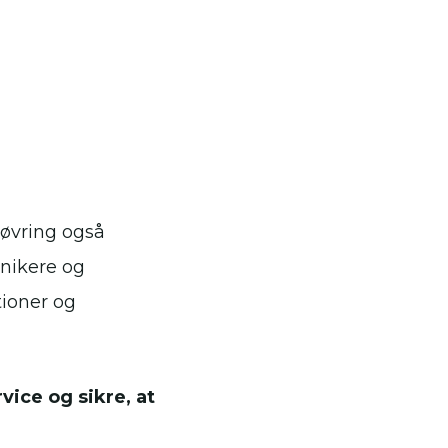
øvring også
knikere og
tioner og
ice og sikre, at