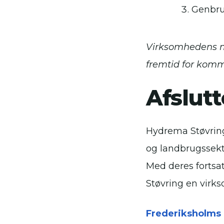
Genbru
Virksomhedens mi
fremtid for kom
Afslut
Hydrema Støvring
og landbrugssekt
Med deres fortsa
Støvring en virk
Frederiksholms 