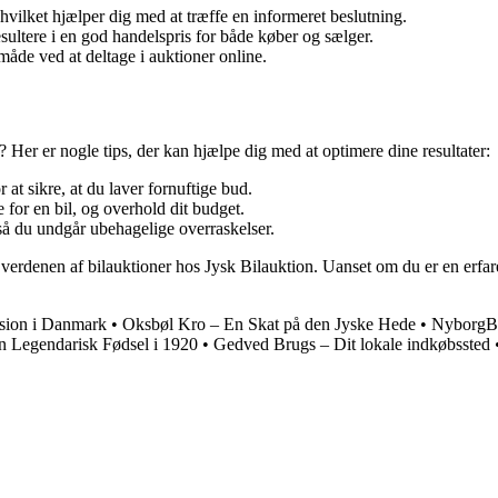
hvilket hjælper dig med at træffe en informeret beslutning.
ultere i en god handelspris for både køber og sælger.
åde ved at deltage i auktioner online.
 Her er nogle tips, der kan hjælpe dig med at optimere dine resultater:
at sikre, at du laver fornuftige bud.
e for en bil, og overhold dit budget.
 så du undgår ubehagelige overraskelser.
 i verdenen af bilauktioner hos Jysk Bilauktion. Uanset om du er en erf
sion i Danmark
•
Oksbøl Kro – En Skat på den Jyske Hede
•
NyborgBl
n Legendarisk Fødsel i 1920
•
Gedved Brugs – Dit lokale indkøbssted