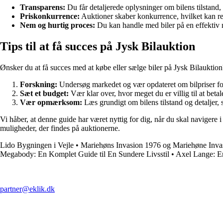
Transparens:
Du får detaljerede oplysninger om bilens tilstand, 
Priskonkurrence:
Auktioner skaber konkurrence, hvilket kan res
Nem og hurtig proces:
Du kan handle med biler på en effektiv m
Tips til at få succes på Jysk Bilauktion
Ønsker du at få succes med at købe eller sælge biler på Jysk Bilauktion?
Forskning:
Undersøg markedet og vær opdateret om bilpriser for 
Sæt et budget:
Vær klar over, hvor meget du er villig til at betal
Vær opmærksom:
Læs grundigt om bilens tilstand og detaljer,
Vi håber, at denne guide har været nyttig for dig, når du skal navigere
muligheder, der findes på auktionerne.
Lido Bygningen i Vejle
•
Mariehøns Invasion 1976 og Mariehøne Inva
Megabody: En Komplet Guide til En Sundere Livsstil
•
Axel Lange: E
partner@eklik.dk