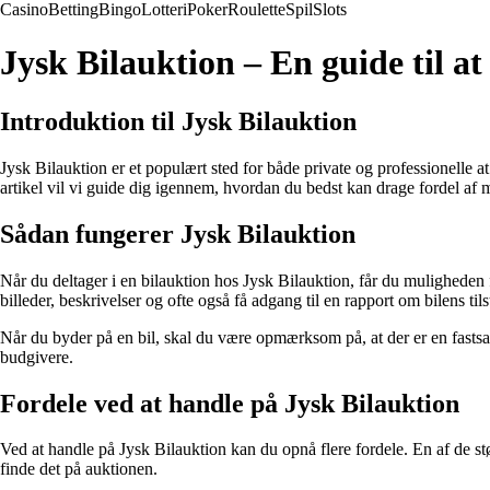
Casino
Betting
Bingo
Lotteri
Poker
Roulette
Spil
Slots
Jysk Bilauktion – En guide til at
Introduktion til Jysk Bilauktion
Jysk Bilauktion er et populært sted for både private og professionelle a
artikel vil vi guide dig igennem, hvordan du bedst kan drage fordel af
Sådan fungerer Jysk Bilauktion
Når du deltager i en bilauktion hos Jysk Bilauktion, får du muligheden fo
billeder, beskrivelser og ofte også få adgang til en rapport om bilens ti
Når du byder på en bil, skal du være opmærksom på, at der er en fastsat
budgivere.
Fordele ved at handle på Jysk Bilauktion
Ved at handle på Jysk Bilauktion kan du opnå flere fordele. En af de stør
finde det på auktionen.