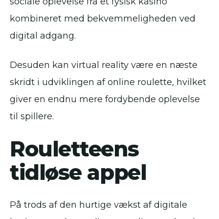
sociale oplevelse fra et fysisk kasino
kombineret med bekvemmeligheden ved
digital adgang.
Desuden kan virtual reality være en næste
skridt i udviklingen af online roulette, hvilket
giver en endnu mere fordybende oplevelse
til spillere.
Rouletteens
tidløse appel
På trods af den hurtige vækst af digitale