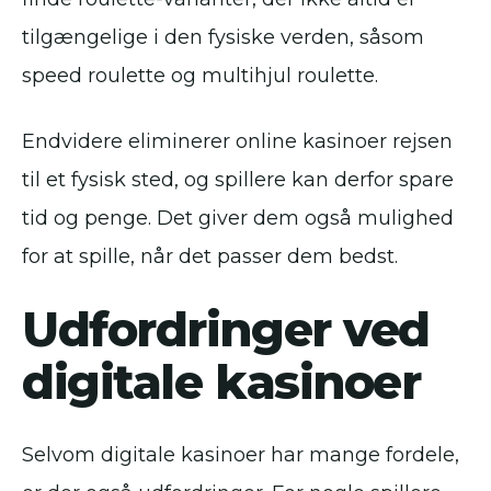
tilgængelige i den fysiske verden, såsom
speed roulette og multihjul roulette.
Endvidere eliminerer online kasinoer rejsen
til et fysisk sted, og spillere kan derfor spare
tid og penge. Det giver dem også mulighed
for at spille, når det passer dem bedst.
Udfordringer ved
digitale kasinoer
Selvom digitale kasinoer har mange fordele,