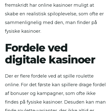
fremskridt har online kasinoer muligt at
skabe en realistisk spiloplevelse, som ofte er
sammenlignelig med den, man finder på
fysiske kasinoer.
Fordele ved
digitale kasinoer
Der er flere fordele ved at spille roulette
online. For det første kan spillere drage fordel
af bonuser og kampagner, som ofte ikke
findes på fysiske kasinoer. Desuden kan man
finde roulette-varianter, der ikke altid er