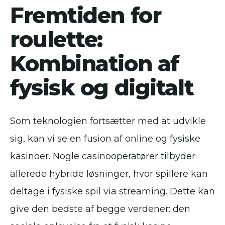
Fremtiden for
roulette:
Kombination af
fysisk og digitalt
Som teknologien fortsætter med at udvikle
sig, kan vi se en fusion af online og fysiske
kasinoer. Nogle casinooperatører tilbyder
allerede hybride løsninger, hvor spillere kan
deltage i fysiske spil via streaming. Dette kan
give den bedste af begge verdener: den