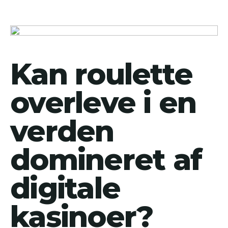
Kan roulette
overleve i en
verden
domineret af
digitale
kasinoer?