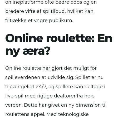
onlineplatforme ofte bedre odds og en
bredere vifte af spiltilbud, hvilket kan
tiltrække et yngre publikum.
Online roulette: En
ny æra?
Online roulette har gjort det muligt for
spilleverdenen at udvikle sig. Spillet er nu
tilgængeligt 24/7, og spillere kan deltage i
live-spil med rigtige dealtorer fra hele
verden. Dette har givet en ny dimension til
roulettens appel. Med teknologiske