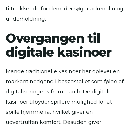
tiltrækkende for dem, der søger adrenalin og
underholdning.
Overgangen til
digitale kasinoer
Mange traditionelle kasinoer har oplevet en
markant nedgang i besøgstallet som følge af
digitaliseringens fremmarch. De digitale
kasinoer tilbyder spillere mulighed for at
spille hjemmefra, hvilket giver en
uovertruffen komfort. Desuden giver