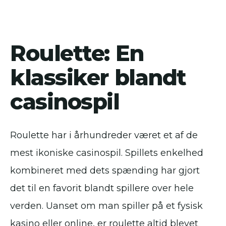
Roulette: En
klassiker blandt
casinospil
Roulette har i århundreder været et af de
mest ikoniske casinospil. Spillets enkelhed
kombineret med dets spænding har gjort
det til en favorit blandt spillere over hele
verden. Uanset om man spiller på et fysisk
kasino eller online, er roulette altid blevet