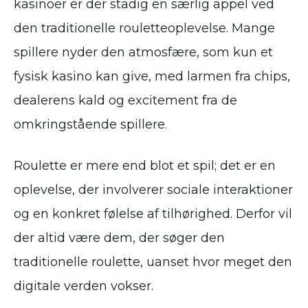
kasinoer er der stadig en særlig appel ved
den traditionelle rouletteoplevelse. Mange
spillere nyder den atmosfære, som kun et
fysisk kasino kan give, med larmen fra chips,
dealerens kald og excitement fra de
omkringstående spillere.
Roulette er mere end blot et spil; det er en
oplevelse, der involverer sociale interaktioner
og en konkret følelse af tilhørighed. Derfor vil
der altid være dem, der søger den
traditionelle roulette, uanset hvor meget den
digitale verden vokser.