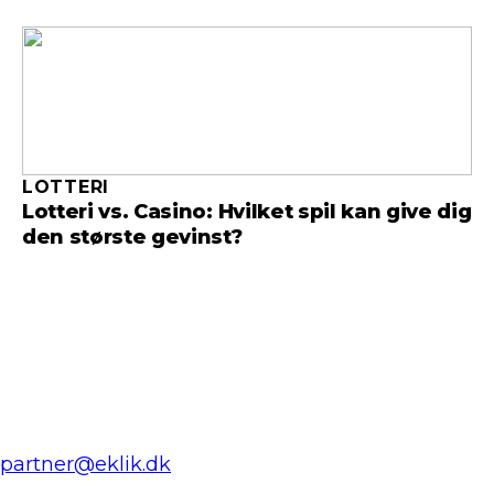
LOTTERI
Lotteri vs. Casino: Hvilket spil kan give dig
den største gevinst?
partner@eklik.dk