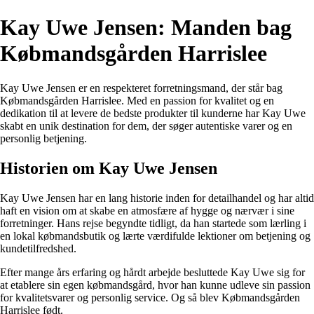
Kay Uwe Jensen: Manden bag
Købmandsgården Harrislee
Kay Uwe Jensen er en respekteret forretningsmand, der står bag
Købmandsgården Harrislee. Med en passion for kvalitet og en
dedikation til at levere de bedste produkter til kunderne har Kay Uwe
skabt en unik destination for dem, der søger autentiske varer og en
personlig betjening.
Historien om Kay Uwe Jensen
Kay Uwe Jensen har en lang historie inden for detailhandel og har altid
haft en vision om at skabe en atmosfære af hygge og nærvær i sine
forretninger. Hans rejse begyndte tidligt, da han startede som lærling i
en lokal købmandsbutik og lærte værdifulde lektioner om betjening og
kundetilfredshed.
Efter mange års erfaring og hårdt arbejde besluttede Kay Uwe sig for
at etablere sin egen købmandsgård, hvor han kunne udleve sin passion
for kvalitetsvarer og personlig service. Og så blev Købmandsgården
Harrislee født.