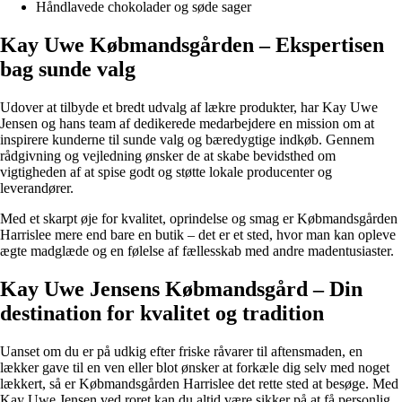
Håndlavede chokolader og søde sager
Kay Uwe Købmandsgården – Ekspertisen
bag sunde valg
Udover at tilbyde et bredt udvalg af lækre produkter, har Kay Uwe
Jensen og hans team af dedikerede medarbejdere en mission om at
inspirere kunderne til sunde valg og bæredygtige indkøb. Gennem
rådgivning og vejledning ønsker de at skabe bevidsthed om
vigtigheden af at spise godt og støtte lokale producenter og
leverandører.
Med et skarpt øje for kvalitet, oprindelse og smag er Købmandsgården
Harrislee mere end bare en butik – det er et sted, hvor man kan opleve
ægte madglæde og en følelse af fællesskab med andre madentusiaster.
Kay Uwe Jensens Købmandsgård – Din
destination for kvalitet og tradition
Uanset om du er på udkig efter friske råvarer til aftensmaden, en
lækker gave til en ven eller blot ønsker at forkæle dig selv med noget
lækkert, så er Købmandsgården Harrislee det rette sted at besøge. Med
Kay Uwe Jensen ved roret kan du altid være sikker på at få personlig