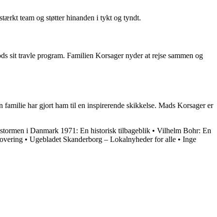
ærkt team og støtter hinanden i tykt og tyndt.
ods sit travle program. Familien Korsager nyder at rejse sammen og
in familie har gjort ham til en inspirerende skikkelse. Mads Korsager er
stormen i Danmark 1971: En historisk tilbageblik
•
Vilhelm Bohr: En
overing
•
Ugebladet Skanderborg – Lokalnyheder for alle
•
Inge