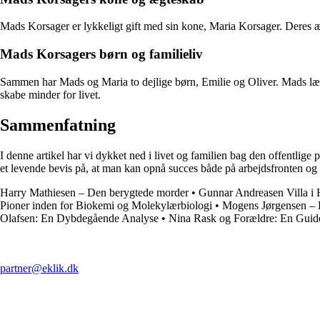
Mads Korsager er lykkeligt gift med sin kone, Maria Korsager. Deres æg
Mads Korsagers børn og familieliv
Sammen har Mads og Maria to dejlige børn, Emilie og Oliver. Mads lægge
skabe minder for livet.
Sammenfatning
I denne artikel har vi dykket ned i livet og familien bag den offentlige
et levende bevis på, at man kan opnå succes både på arbejdsfronten og i
Harry Mathiesen – Den berygtede morder
•
Gunnar Andreasen Villa i
Pioner inden for Biokemi og Molekylærbiologi
•
Mogens Jørgensen – 
Olafsen: En Dybdegående Analyse
•
Nina Rask og Forældre: En Guide 
partner@eklik.dk