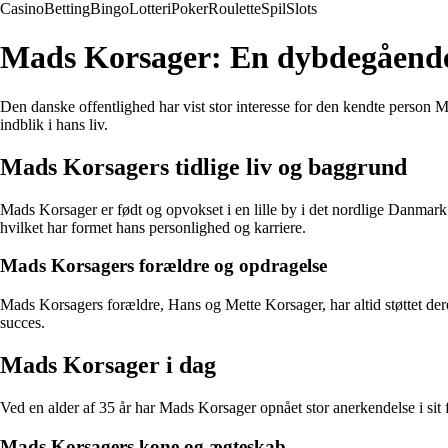
Casino
Betting
Bingo
Lotteri
Poker
Roulette
Spil
Slots
Mads Korsager: En dybdegående u
Den danske offentlighed har vist stor interesse for den kendte person 
indblik i hans liv.
Mads Korsagers tidlige liv og baggrund
Mads Korsager er født og opvokset i en lille by i det nordlige Danmark
hvilket har formet hans personlighed og karriere.
Mads Korsagers forældre og opdragelse
Mads Korsagers forældre, Hans og Mette Korsager, har altid støttet dere
succes.
Mads Korsager i dag
Ved en alder af 35 år har Mads Korsager opnået stor anerkendelse i sit f
Mads Korsagers kone og ægteskab