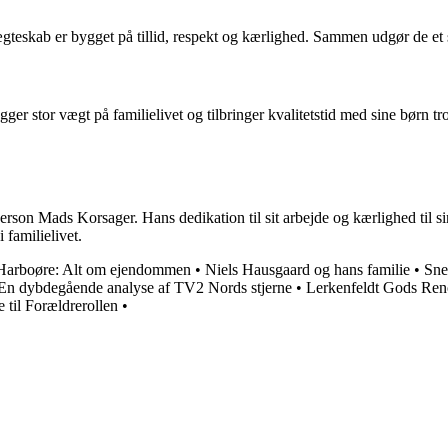
teskab er bygget på tillid, respekt og kærlighed. Sammen udgør de et st
r stor vægt på familielivet og tilbringer kvalitetstid med sine børn tr
 person Mads Korsager. Hans dedikation til sit arbejde og kærlighed til s
 familielivet.
 Harboøre: Alt om ejendommen
•
Niels Hausgaard og hans familie
•
Sne
En dybdegående analyse af TV2 Nords stjerne
•
Lerkenfeldt Gods Ren
til Forældrerollen
•