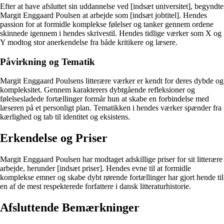
Efter at have afsluttet sin uddannelse ved [indsæt universitet], begyndte
Margit Enggaard Poulsen at arbejde som [indsæt jobtitel]. Hendes
passion for at formidle komplekse følelser og tanker gennem ordene
skinnede igennem i hendes skrivestil. Hendes tidlige værker som X og
Y modtog stor anerkendelse fra både kritikere og læsere.
Påvirkning og Tematik
Margit Enggaard Poulsens litterære værker er kendt for deres dybde og
kompleksitet. Gennem karakterers dybtgående refleksioner og
følelsesladede fortællinger formår hun at skabe en forbindelse med
læseren på et personligt plan. Tematikken i hendes værker spænder fra
kærlighed og tab til identitet og eksistens.
Erkendelse og Priser
Margit Enggaard Poulsen har modtaget adskillige priser for sit litterære
arbejde, herunder [indsæt priser]. Hendes evne til at formidle
komplekse emner og skabe dybt rørende fortællinger har gjort hende til
en af de mest respekterede forfattere i dansk litteraturhistorie.
Afsluttende Bemærkninger