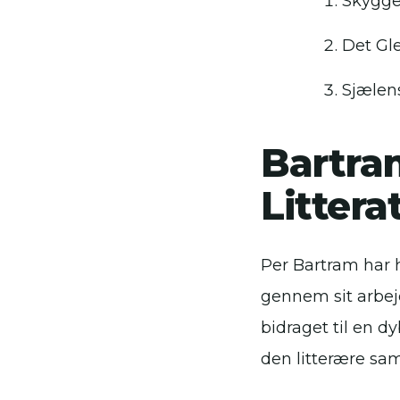
Skygge
Det Gl
Sjælens
Bartra
Littera
Per Bartram har h
gennem sit arbejd
bidraget til en d
den litterære sa