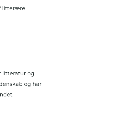
 litterære
litteratur og
idenskab og har
ndet.