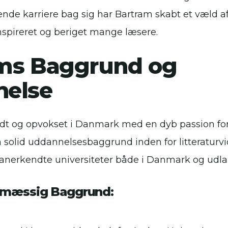
de karriere bag sig har Bartram skabt et væld af
nspireret og beriget mange læsere.
ms Baggrund og
else
ødt og opvokset i Danmark med en dyb passion for 
n solid uddannelsesbaggrund inden for litteraturv
e anerkendte universiteter både i Danmark og udla
mæssig Baggrund: