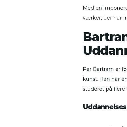
Med en imponeren
værker, der har i
Bartra
Uddann
Per Bartram er f
kunst. Han har e
studeret på fler
Uddannelses