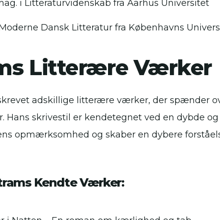
ag. i Litteraturvidenskab fra Aarhus Universitet
i Moderne Dansk Litteratur fra Københavns Univers
ms Litterære Værker
krevet adskillige litterære værker, der spænder ov
ter. Hans skrivestil er kendetegnet ved en dybde 
ens opmærksomhed og skaber en dybere forståels
trams Kendte Værker: