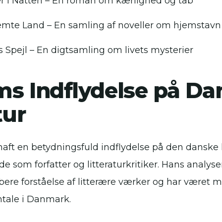
r i Natten – En roman om kærlighed og tab
emte Land – En samling af noveller om hjemstavn 
 Spejl – En digtsamling om livets mysterier
ms Indflydelse på Da
tur
aft en betydningsfuld indflydelse på den danske 
e som forfatter og litteraturkritiker. Hans analyser
ybere forståelse af litterære værker og har været m
mtale i Danmark.