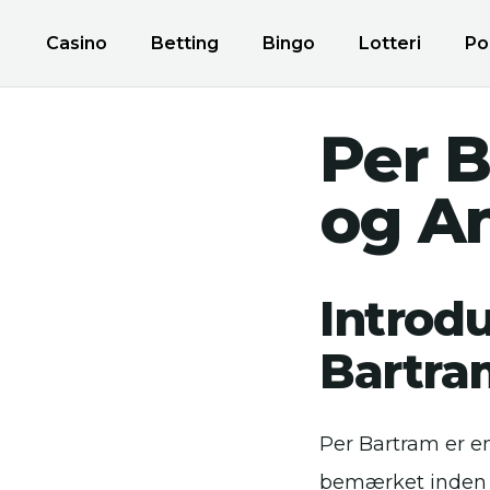
Casino
Betting
Bingo
Lotteri
Po
Per B
og A
Introd
Bartra
Per Bartram er en 
bemærket inden fo