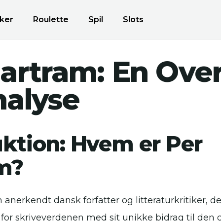
ker
Roulette
Spil
Slots
artram: En Over
nalyse
uktion: Hvem er Per
m?
anerkendt dansk forfatter og litteraturkritiker, de
r skriveverdenen med sit unikke bidrag til den da