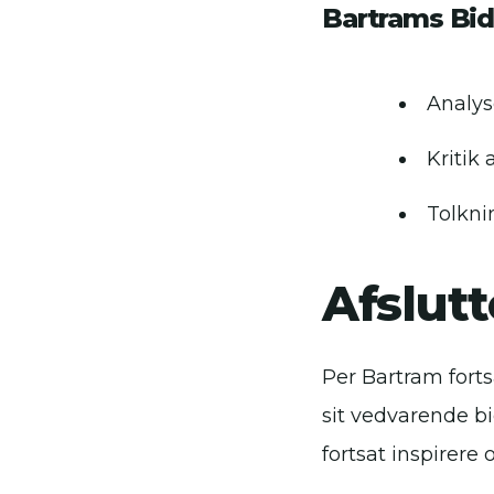
Bartrams Bidr
Analys
Kritik
Tolknin
Afslut
Per Bartram forts
sit vedvarende bi
fortsat inspirere