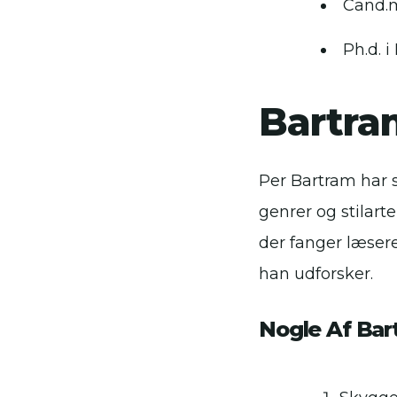
Cand.m
Ph.d. 
Bartra
Per Bartram har s
genrer og stilar
der fanger læser
han udforsker.
Nogle Af Bar