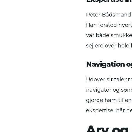
Peter Bådsmand L
Han forstod hver
var både smukke o
sejlere over hele 
Navigation 
Udover sit talen
navigator og søma
gjorde ham til en
ekspertise, når 
Arv og