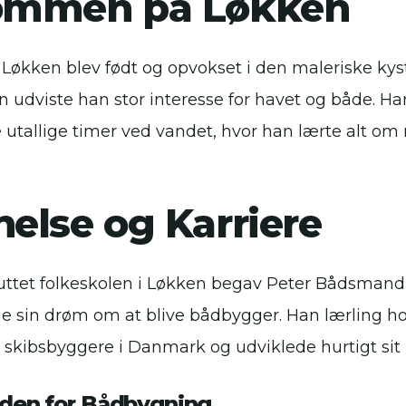
ommen på Løkken
økken blev født og opvokset i den maleriske kys
 udviste han stor interesse for havet og både. Hans
e utallige timer ved vandet, hvor han lærte alt om
else og Karriere
sluttet folkeskolen i Løkken begav Peter Bådsmand
ølge sin drøm om at blive bådbygger. Han lærling h
skibsbyggere i Danmark og udviklede hurtigt sit
nden for Bådbygning