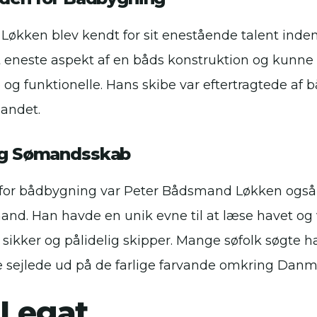
økken blev kendt for sit enestående talent inden
t eneste aspekt af en båds konstruktion og kunne 
g funktionelle. Hans skibe var eftertragtede af b
landet.
og Sømandsskab
t for bådbygning var Peter Bådsmand Løkken også
nd. Han havde en unik evne til at læse havet og v
 sikker og pålidelig skipper. Mange søfolk søgte h
de sejlede ud på de farlige farvande omkring Danm
 Legat