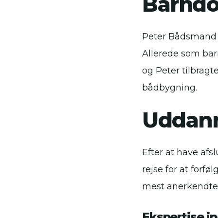
Barnd
Peter Bådsmand L
Allerede som barn
og Peter tilbragt
bådbygning.
Uddann
Efter at have af
rejse for at forf
mest anerkendte 
Ekspertise i