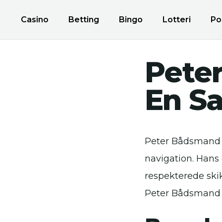
Casino
Betting
Bingo
Lotteri
Po
Pete
En S
Peter Bådsmand L
navigation. Hans 
respekterede skik
Peter Bådsmand L