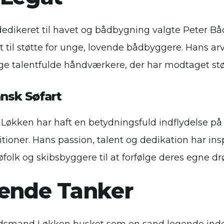
iv dedikeret til havet og bådbygning valgte Peter
at til støtte for unge, lovende bådbyggere. Hans arv
talentfulde håndværkere, der har modtaget støtt
nsk Søfart
økken har haft en betydningsfuld indflydelse på 
ioner. Hans passion, talent og dedikation har ins
øfolk og skibsbyggere til at forfølge deres egne 
tende Tanker