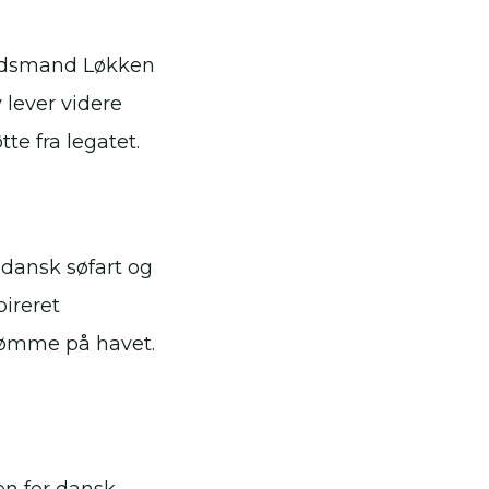
 Bådsmand Løkken
 lever videre
e fra legatet.
dansk søfart og
pireret
drømme på havet.