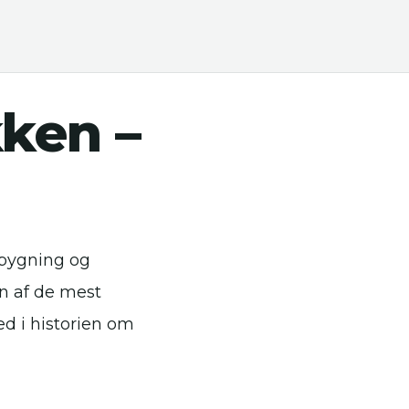
ken –
dbygning og
en af de mest
ed i historien om