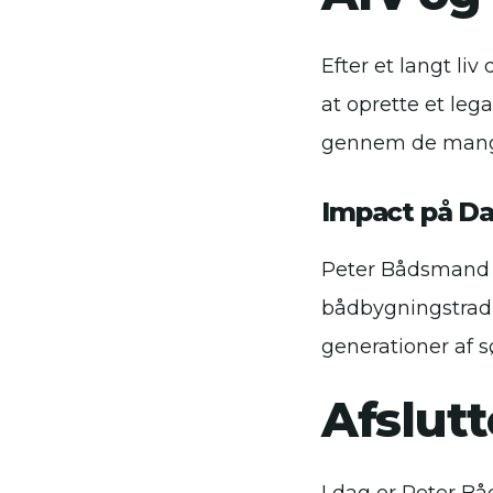
Efter et langt l
at oprette et leg
gennem de mange 
Impact på Da
Peter Bådsmand L
bådbygningstradit
generationer af s
Afslut