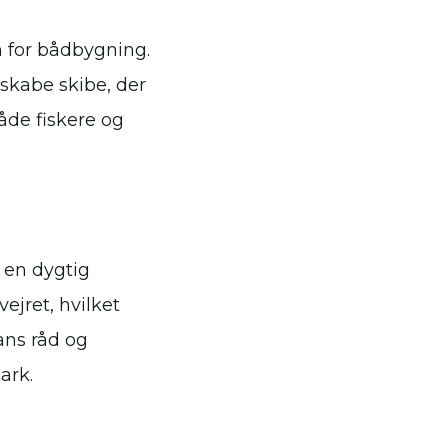
 for bådbygning.
skabe skibe, der
åde fiskere og
 en dygtig
ejret, hvilket
ans råd og
ark.