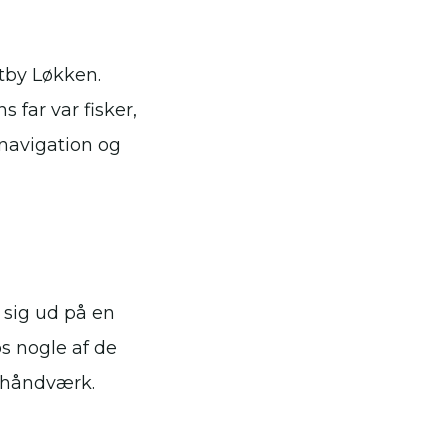
tby Løkken.
 far var fisker,
 navigation og
 sig ud på en
os nogle af de
 håndværk.