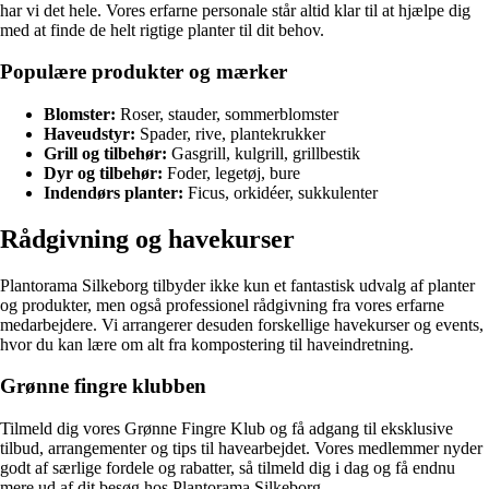
har vi det hele. Vores erfarne personale står altid klar til at hjælpe dig
med at finde de helt rigtige planter til dit behov.
Populære produkter og mærker
Blomster:
Roser, stauder, sommerblomster
Haveudstyr:
Spader, rive, plantekrukker
Grill og tilbehør:
Gasgrill, kulgrill, grillbestik
Dyr og tilbehør:
Foder, legetøj, bure
Indendørs planter:
Ficus, orkidéer, sukkulenter
Rådgivning og havekurser
Plantorama Silkeborg tilbyder ikke kun et fantastisk udvalg af planter
og produkter, men også professionel rådgivning fra vores erfarne
medarbejdere. Vi arrangerer desuden forskellige havekurser og events,
hvor du kan lære om alt fra kompostering til haveindretning.
Grønne fingre klubben
Tilmeld dig vores Grønne Fingre Klub og få adgang til eksklusive
tilbud, arrangementer og tips til havearbejdet. Vores medlemmer nyder
godt af særlige fordele og rabatter, så tilmeld dig i dag og få endnu
mere ud af dit besøg hos Plantorama Silkeborg.