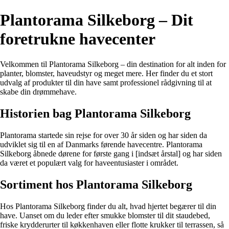
Plantorama Silkeborg – Dit
foretrukne havecenter
Velkommen til Plantorama Silkeborg – din destination for alt inden for
planter, blomster, haveudstyr og meget mere. Her finder du et stort
udvalg af produkter til din have samt professionel rådgivning til at
skabe din drømmehave.
Historien bag Plantorama Silkeborg
Plantorama startede sin rejse for over 30 år siden og har siden da
udviklet sig til en af Danmarks førende havecentre. Plantorama
Silkeborg åbnede dørene for første gang i [indsæt årstal] og har siden
da været et populært valg for haveentusiaster i området.
Sortiment hos Plantorama Silkeborg
Hos Plantorama Silkeborg finder du alt, hvad hjertet begærer til din
have. Uanset om du leder efter smukke blomster til dit staudebed,
friske krydderurter til køkkenhaven eller flotte krukker til terrassen, så