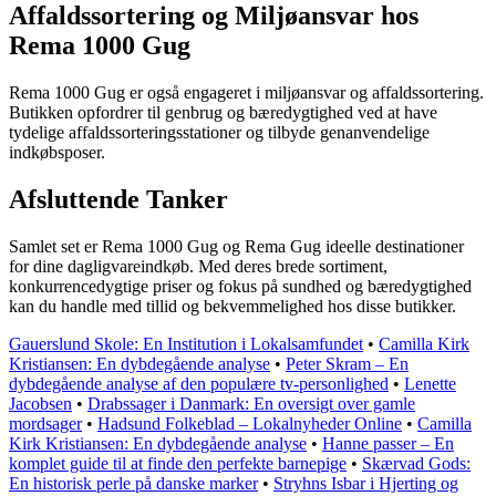
Affaldssortering og Miljøansvar hos
Rema 1000 Gug
Rema 1000 Gug er også engageret i miljøansvar og affaldssortering.
Butikken opfordrer til genbrug og bæredygtighed ved at have
tydelige affaldssorteringsstationer og tilbyde genanvendelige
indkøbsposer.
Afsluttende Tanker
Samlet set er Rema 1000 Gug og Rema Gug ideelle destinationer
for dine dagligvareindkøb. Med deres brede sortiment,
konkurrencedygtige priser og fokus på sundhed og bæredygtighed
kan du handle med tillid og bekvemmelighed hos disse butikker.
Gauerslund Skole: En Institution i Lokalsamfundet
•
Camilla Kirk
Kristiansen: En dybdegående analyse
•
Peter Skram – En
dybdegående analyse af den populære tv-personlighed
•
Lenette
Jacobsen
•
Drabssager i Danmark: En oversigt over gamle
mordsager
•
Hadsund Folkeblad – Lokalnyheder Online
•
Camilla
Kirk Kristiansen: En dybdegående analyse
•
Hanne passer – En
komplet guide til at finde den perfekte barnepige
•
Skærvad Gods:
En historisk perle på danske marker
•
Stryhns Isbar i Hjerting og