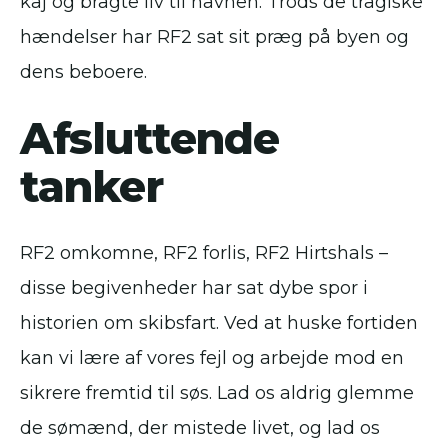
kaj og bragte liv til havnen. Trods de tragiske
hændelser har RF2 sat sit præg på byen og
dens beboere.
Afsluttende
tanker
RF2 omkomne, RF2 forlis, RF2 Hirtshals –
disse begivenheder har sat dybe spor i
historien om skibsfart. Ved at huske fortiden
kan vi lære af vores fejl og arbejde mod en
sikrere fremtid til søs. Lad os aldrig glemme
de sømænd, der mistede livet, og lad os