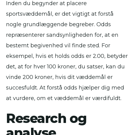
Inden du begynder at placere
sportsvæddemål, er det vigtigt at forstå
nogle grundlæggende begreber. Odds
repræsenterer sandsynligheden for, at en
bestemt begivenhed vil finde sted. For
eksempel, hvis et holds odds er 2.00, betyder
det, at for hver 100 kroner, du satser, kan du
vinde 200 kroner, hvis dit væddemål er
succesfuldt. At forstå odds hjælper dig med
at vurdere, om et væddemål er værdifuldt.
Research og
analyse