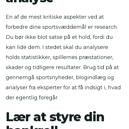
En af de mest kritiske aspekter ved at
forbedre dine sportsvæddemål er research.
Du bør ikke blot satse på et hold, fordi du
kan lide dem. I stedet skal du analysere
holds statistikker, spillernes præstationer,
skader og tidligere resultater. Brug tid på at
gennemgå sportsnyheder, blogindlæg og
analyser fra eksperter for at få indsigt i, hvad
der egentlig foregår.
Lær at styre din