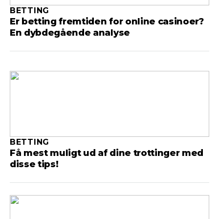
BETTING
Er betting fremtiden for online casinoer?
En dybdegående analyse
BETTING
Få mest muligt ud af dine trottinger med
disse tips!