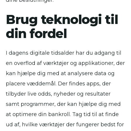
dine beslutninger.
Brug teknologi til
din fordel
I dagens digitale tidsalder har du adgang til
en overflod af værktøjer og applikationer, der
kan hjælpe dig med at analysere data og
placere væddemål. Der findes apps, der
tilbyder live odds, nyheder og resultater
samt programmer, der kan hjælpe dig med
at optimere din bankroll. Tag tid til at finde
ud af, hvilke værktøjer der fungerer bedst for