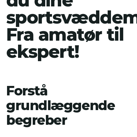
du dine
sportsvæddem
Fra amatør til
ekspert!
Forstå
grundlæggende
begreber