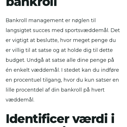
bankroll
Bankroll management er nøglen til
langsigtet succes med sportsvæddemål. Det
er vigtigt at beslutte, hvor meget penge du
er villig til at satse og at holde dig til dette
budget. Undgå at satse alle dine penge på
én enkelt væddemål. I stedet kan du indføre
en procentuel tilgang, hvor du kun satser en
lille procentdel af din bankroll på hvert
væddemål.
Identificer værdi i