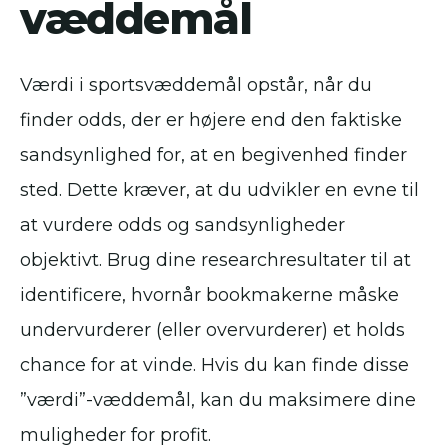
væddemål
Værdi i sportsvæddemål opstår, når du
finder odds, der er højere end den faktiske
sandsynlighed for, at en begivenhed finder
sted. Dette kræver, at du udvikler en evne til
at vurdere odds og sandsynligheder
objektivt. Brug dine researchresultater til at
identificere, hvornår bookmakerne måske
undervurderer (eller overvurderer) et holds
chance for at vinde. Hvis du kan finde disse
”værdi”-væddemål, kan du maksimere dine
muligheder for profit.