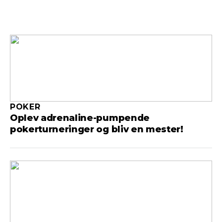
POKER
Oplev adrenaline-pumpende
pokerturneringer og bliv en mester!