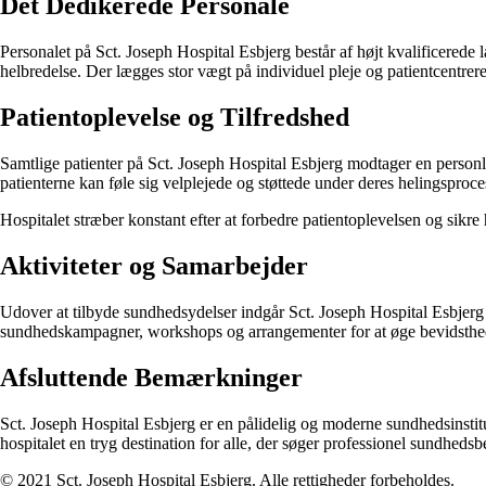
Det Dedikerede Personale
Personalet på Sct. Joseph Hospital Esbjerg består af højt kvalificerede 
helbredelse. Der lægges stor vægt på individuel pleje og patientcentrere
Patientoplevelse og Tilfredshed
Samtlige patienter på Sct. Joseph Hospital Esbjerg modtager en personl
patienterne kan føle sig velplejede og støttede under deres helingsproce
Hospitalet stræber konstant efter at forbedre patientoplevelsen og sikr
Aktiviteter og Samarbejder
Udover at tilbyde sundhedsydelser indgår Sct. Joseph Hospital Esbjerg o
sundhedskampagner, workshops og arrangementer for at øge bevidsthed
Afsluttende Bemærkninger
Sct. Joseph Hospital Esbjerg er en pålidelig og moderne sundhedsinstitu
hospitalet en tryg destination for alle, der søger professionel sundheds
© 2021 Sct. Joseph Hospital Esbjerg. Alle rettigheder forbeholdes.