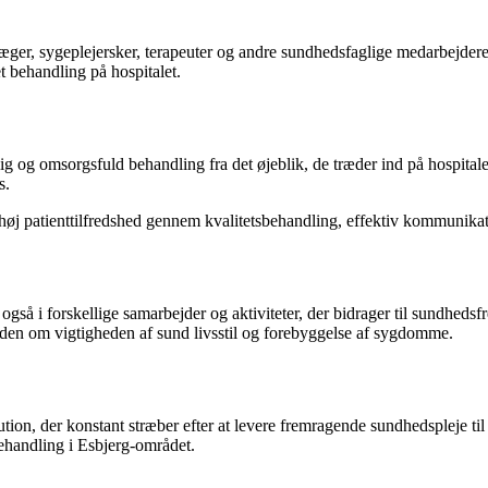
læger, sygeplejersker, terapeuter og andre sundhedsfaglige medarbejdere,
t behandling på hospitalet.
ig og omsorgsfuld behandling fra det øjeblik, de træder ind på hospita
s.
e høj patienttilfredshed gennem kvalitetsbehandling, effektiv kommunikat
gså i forskellige samarbejder og aktiviteter, der bidrager til sundhedsf
en om vigtigheden af sund livsstil og forebyggelse af sygdomme.
tion, der konstant stræber efter at levere fremragende sundhedspleje til
behandling i Esbjerg-området.