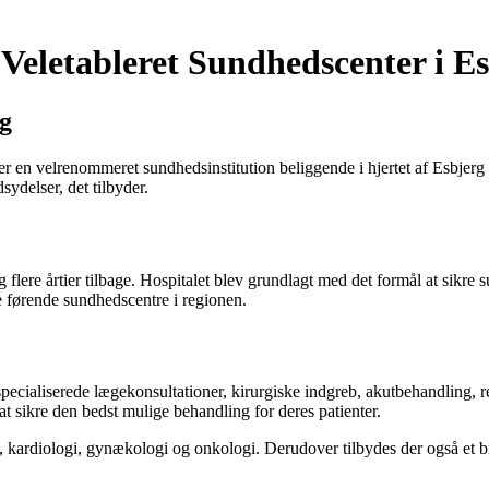
 Veletableret Sundhedscenter i E
rg
er en velrenommeret sundhedsinstitution beliggende i hjertet af Esbjerg
ydelser, det tilbyder.
 flere årtier tilbage. Hospitalet blev grundlagt med det formål at sikre s
e førende sundhedscentre i regionen.
specialiserede lægekonsultationer, kirurgiske indgreb, akutbehandling, 
at sikre den bedst mulige behandling for deres patienter.
gi, kardiologi, gynækologi og onkologi. Derudover tilbydes der også et b