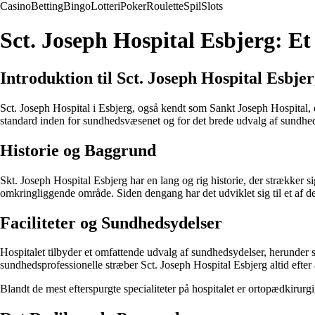
Casino
Betting
Bingo
Lotteri
Poker
Roulette
Spil
Slots
Sct. Joseph Hospital Esbjerg: Et
Introduktion til Sct. Joseph Hospital Esbje
Sct. Joseph Hospital i Esbjerg, også kendt som Sankt Joseph Hospital, 
standard inden for sundhedsvæsenet og for det brede udvalg af sundheds
Historie og Baggrund
Skt. Joseph Hospital Esbjerg har en lang og rig historie, der strækker sig
omkringliggende område. Siden dengang har det udviklet sig til et af d
Faciliteter og Sundhedsydelser
Hospitalet tilbyder et omfattende udvalg af sundhedsydelser, herunder 
sundhedsprofessionelle stræber Sct. Joseph Hospital Esbjerg altid efter 
Blandt de mest efterspurgte specialiteter på hospitalet er ortopædkirur