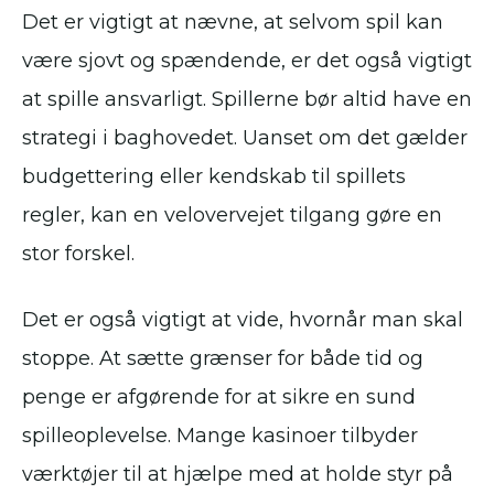
Det er vigtigt at nævne, at selvom spil kan
være sjovt og spændende, er det også vigtigt
at spille ansvarligt. Spillerne bør altid have en
strategi i baghovedet. Uanset om det gælder
budgettering eller kendskab til spillets
regler, kan en velovervejet tilgang gøre en
stor forskel.
Det er også vigtigt at vide, hvornår man skal
stoppe. At sætte grænser for både tid og
penge er afgørende for at sikre en sund
spilleoplevelse. Mange kasinoer tilbyder
værktøjer til at hjælpe med at holde styr på