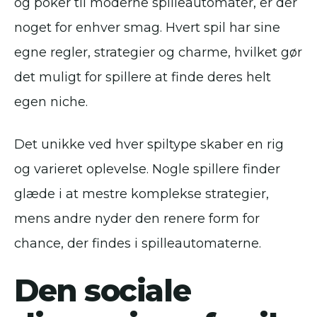
og poker til moderne spilleautomater, er der
noget for enhver smag. Hvert spil har sine
egne regler, strategier og charme, hvilket gør
det muligt for spillere at finde deres helt
egen niche.
Det unikke ved hver spiltype skaber en rig
og varieret oplevelse. Nogle spillere finder
glæde i at mestre komplekse strategier,
mens andre nyder den renere form for
chance, der findes i spilleautomaterne.
Den sociale