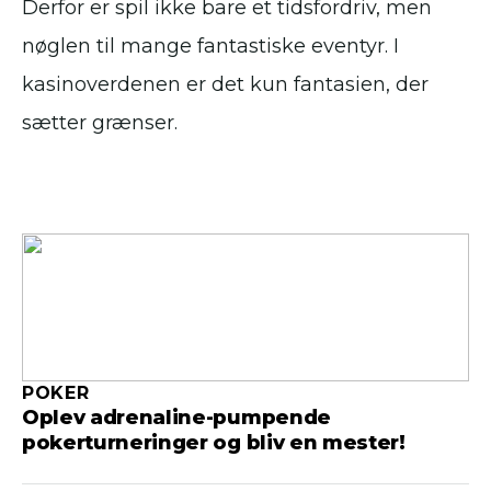
Derfor er spil ikke bare et tidsfordriv, men
nøglen til mange fantastiske eventyr. I
kasinoverdenen er det kun fantasien, der
sætter grænser.
POKER
Oplev adrenaline-pumpende
pokerturneringer og bliv en mester!