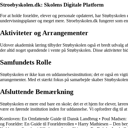
Stroebyskolen.dk: Skolens Digitale Platform
For at holde forældre, elever og personale opdateret, har Strøbyskole
undervisningsplaner og meget mere. Stroebyskolen.dk fungerer som en ce
Aktiviteter og Arrangementer
Udover akademisk læring tilbyder Strøbyskolen også et bredt udvalg af ak
der altid noget spændende i vente på Strøbyskolen. Disse aktiviteter bi
Samfundets Rolle
Strøbyskolen er ikke kun en uddannelsesinstitution; det er også en vigti
arrangementer. Med et stærkt fokus på samarbejde skaber Strøbyskolen
Afsluttende Bemærkning
Strøbyskolen er mere end bare en skole; det er et hjem for elever, læ
være en førende institution inden for uddannelse. Vi opfordrer dig til at
Kornloven: En Omfattende Guide til Dansk Landbrug
•
Poul Madsen: E
og Forældre: En Guide til Forældrerollen
•
Harry Mathiesen – Den ber