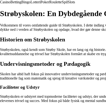
Casino
Betting
Bingo
Lotteri
Poker
Roulette
Spil
Slots
Strøbyskolen: En Dybdegående 
Velkommen til vores omfattende guide til Strøbyskolen. I dette indlæg v
dykke ned i verden af Strøbyskolen og opdage, hvad der gør denne skol
Historien om Strøbyskolen
Strøbyskolen, også kendt som Strøby Skole, har en lang og rig historie
kvalitetsuddannelse og trivsel har Strøbyskolen formået at skabe en try
Undervisningsmetoder og Pædagogik
Skolen har altid haft fokus på innovative undervisningsmetoder og pæda
traditionelle fag som matematik og sprog til kreative værksteder og pro
Faciliteter og Udstyr
Strøbyskolen er udstyret med topmoderne faciliteter og udstyr, der unde
elevernes trivsel og succes. Med fokus på både fysisk og mental sundhe