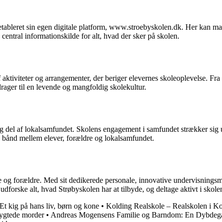
n etableret sin egen digitale platform, www.stroebyskolen.dk. Her kan 
ntral informationskilde for alt, hvad der sker på skolen.
tiviteter og arrangementer, der beriger elevernes skoleoplevelse. Fra sp
drager til en levende og mangfoldig skolekultur.
g del af lokalsamfundet. Skolens engagement i samfundet strækker sig ud 
 bånd mellem elever, forældre og lokalsamfundet.
rere og forældre. Med sit dedikerede personale, innovative undervisnin
 udforske alt, hvad Strøbyskolen har at tilbyde, og deltage aktivt i skole
t kig på hans liv, børn og kone
•
Kolding Realskole – Realskolen i K
ygtede morder
•
Andreas Mogensens Familie og Barndom: En Dybdeg