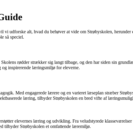
Guide
il vi udforske alt, hvad du behøver at vide om Strøbyskolen, herunder d
e så speciel.
. Skolens rødder strækker sig langt tilbage, og den har siden sin grund
g og inspirerende læringsmiljø for eleverne.
gogik. Med engagerede lærere og en varieret læseplan stræber Strøbysko
jektbaserede læring, tilbyder Strøbyskolen en bred vifte af læringsmulig
rstøtter elevernes læring og udvikling. Fra veludstyrede klasseværelser 
d tilbyder Strøbyskolen et omfattende læremiljø.