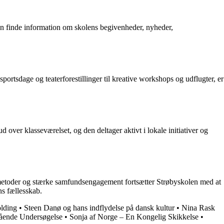
man finde information om skolens begivenheder, nyheder,
ortsdage og teaterforestillinger til kreative workshops og udflugter, er
over klasseværelset, og den deltager aktivt i lokale initiativer og
gsmetoder og stærke samfundsengagement fortsætter Strøbyskolen med at
ns fællesskab.
olding
•
Steen Danø og hans indflydelse på dansk kultur
•
Nina Rask
ående Undersøgelse
•
Sonja af Norge – En Kongelig Skikkelse
•