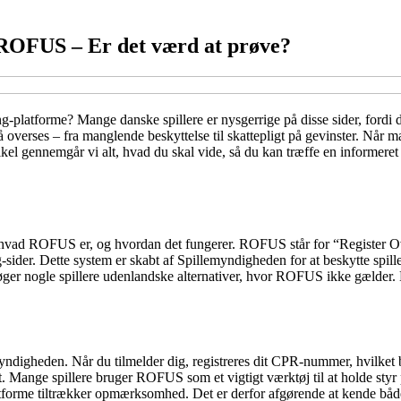
 ROFUS – Er det værd at prøve?
g-platforme? Mange danske spillere er nysgerrige på disse sider, fordi de
overses – fra manglende beskyttelse til skattepligt på gevinster. Når 
kel gennemgår vi alt, hvad du skal vide, så du kan træffe en informeret 
 hvad ROFUS er, og hvordan det fungerer. ROFUS står for “Register Over
ng-sider. Dette system er skabt af Spillemyndigheden for at beskytte sp
r søger nogle spillere udenlandske alternativer, hvor ROFUS ikke gælde
digheden. Når du tilmelder dig, registreres dit CPR-nummer, hvilket bet
. Mange spillere bruger ROFUS som et vigtigt værktøj til at holde styr 
 platforme tiltrækker opmærksomhed. Det er derfor afgørende at kende bå