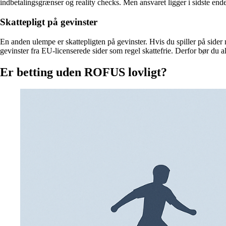
indbetalingsgrænser og reality checks. Men ansvaret ligger i sidste ende
Skattepligt på gevinster
En anden ulempe er skattepligten på gevinster. Hvis du spiller på sider
gevinster fra EU-licenserede sider som regel skattefrie. Derfor bør du a
Er betting uden ROFUS lovligt?