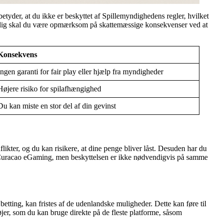
yder, at du ikke er beskyttet af Spillemyndighedens regler, hvilket
delig skal du være opmærksom på skattemæssige konsekvenser ved at
Konsekvens
Ingen garanti for fair play eller hjælp fra myndigheder
Højere risiko for spilafhængighed
Du kan miste en stor del af din gevinst
ikter, og du kan risikere, at dine penge bliver låst. Desuden har du
er Curacao eGaming, men beskyttelsen er ikke nødvendigvis på samme
etting, kan fristes af de udenlandske muligheder. Dette kan føre til
tøjer, som du kan bruge direkte på de fleste platforme, såsom