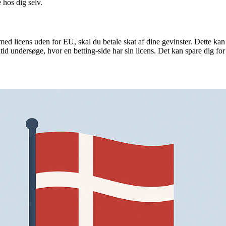
 hos dig selv.
 med licens uden for EU, skal du betale skat af dine gevinster. Dette ka
ltid undersøge, hvor en betting-side har sin licens. Det kan spare dig fo