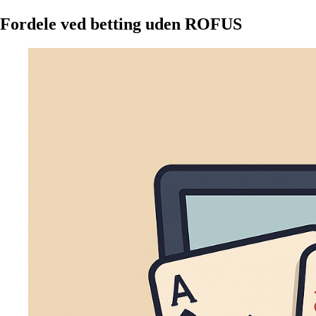
Fordele ved betting uden ROFUS