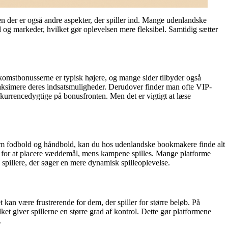
men der er også andre aspekter, der spiller ind. Mange udenlandske
og markeder, hvilket gør oplevelsen mere fleksibel. Samtidig sætter
elkomstbonusserne er typisk højere, og mange sider tilbyder også
 maksimere deres indsatsmuligheder. Derudover finder man ofte VIP-
kurrencedygtige på bonusfronten. Men det er vigtigt at læse
 som fodbold og håndbold, kan du hos udenlandske bookmakere finde alt
ed for at placere væddemål, mens kampene spilles. Mange platforme
spillere, der søger en mere dynamisk spilleoplevelse.
t kan være frustrerende for dem, der spiller for større beløb. På
ket giver spillerne en større grad af kontrol. Dette gør platformene
.