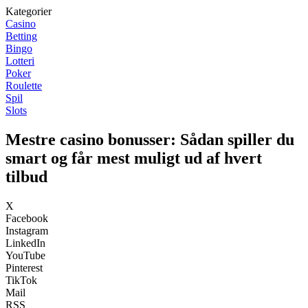
Kategorier
Casino
Betting
Bingo
Lotteri
Poker
Roulette
Spil
Slots
Mestre casino bonusser: Sådan spiller du
smart og får mest muligt ud af hvert
tilbud
X
Facebook
Instagram
LinkedIn
YouTube
Pinterest
TikTok
Mail
RSS